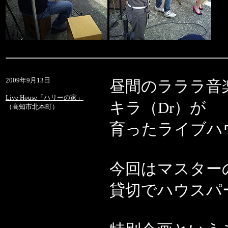
2009年9月13日
昼間のラララ音
Live House「ハリーの家」
キラ（Dr）が
（高知市北本町）
育ったライブハ
今回はマスター
貸切でハウスパ