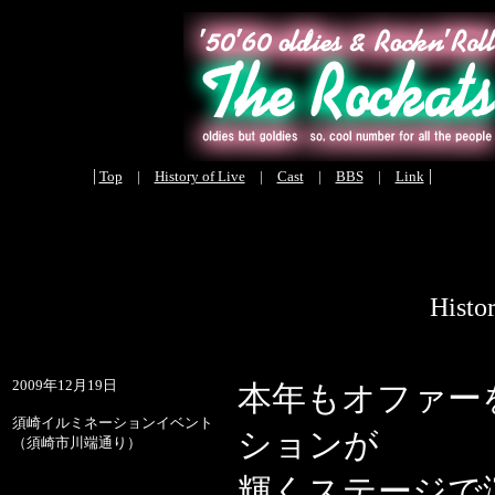
|
Top
|
History of Live
|
Cast
|
BBS
|
Link
Histo
2009年12月19日
本年もオファー
須崎イルミネーションイベント
ションが
（須崎市川端通り）
輝くステージで