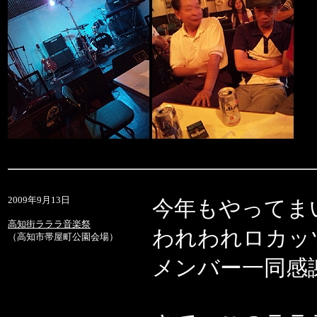
2009年9月13日
今年もやってま
高知街ラララ音楽祭
われわれロカッ
（高知市帯屋町公園会場）
メンバー一同感